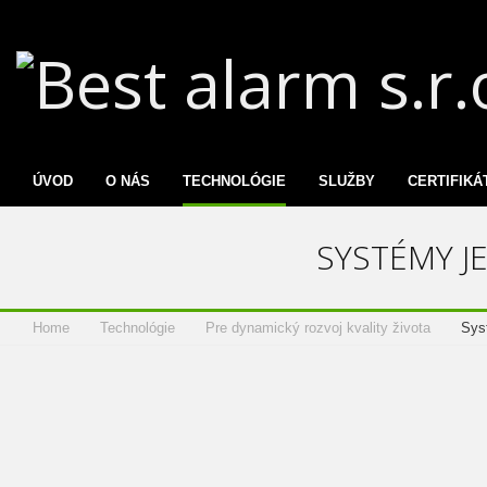
Best
alarm
s.r.o.
ÚVOD
O NÁS
TECHNOLÓGIE
SLUŽBY
CERTIFIKÁ
SYSTÉMY 
Home
Technológie
Pre dynamický rozvoj kvality života
Sys