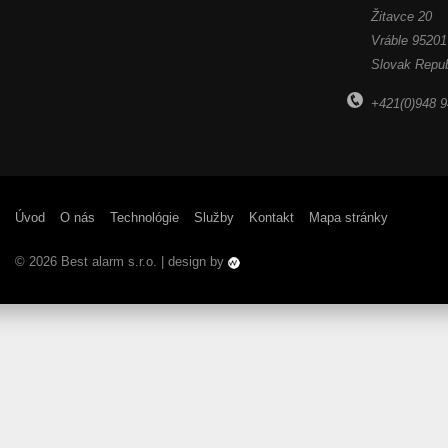
Žitavce 20
Vráble
95201
Slovak Repub
+421(0)948 9
Úvod
O nás
Technológie
Služby
Kontakt
Mapa stránky
© 2026 Best alarm s.r.o. | design by