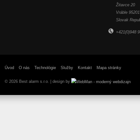
Žitavce 20
Vráble
95201
Slovak Repub
+421(0)948 9
Úvod
O nás
Technológie
Služby
Kontakt
Mapa stránky
© 2026 Best alarm s.r.o. | design by