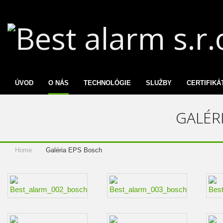
Best
alarm
s.r.o.
ÚVOD
O NÁS
TECHNOLÓGIE
SLUŽBY
CERTIFIKÁ
GALÉR
Home
Galéria EPS Bosch