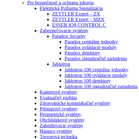
Pre bezpečnosť a ochranu zdravia
Elektrická Požiarna Signalizácia
ZETTLER Expert – ZX
ZETTLER Expert – MZX
ESSER IQ8 CONTROL C
Zabezpečovacie systémy
Paradox Security
Paradox centrálne jednotky
Paradox ovládacie moduly
Paradox detektory
Paradox signalizačné zariadenia
Jablotron
Jablotron 100 centrálne jednotky
Jablotron 100 ovládacie moduly
Jablotron 100 detektory
Jablotron 100 signalizačné zariadenia
Kamerové systémy
Evakuačný rozhlas
Zdravotnícke komunikačné systémy
Prístupové systémy
Perimetrické systémy
Obchôdzkové systémy
Zahmlievacie systémy
Hasiace systémy
Trezorová technika