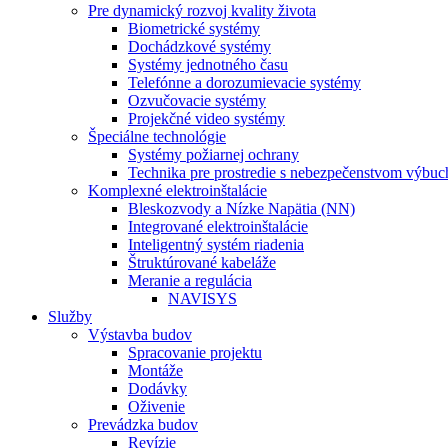
Pre dynamický rozvoj kvality života
Biometrické systémy
Dochádzkové systémy
Systémy jednotného času
Telefónne a dorozumievacie systémy
Ozvučovacie systémy
Projekčné video systémy
Špeciálne technológie
Systémy požiarnej ochrany
Technika pre prostredie s nebezpečenstvom výbuc
Komplexné elektroinštalácie
Bleskozvody a Nízke Napätia (NN)
Integrované elektroinštalácie
Inteligentný systém riadenia
Štruktúrované kabeláže
Meranie a regulácia
NAVISYS
Služby
Výstavba budov
Spracovanie projektu
Montáže
Dodávky
Oživenie
Prevádzka budov
Revízie