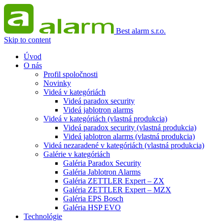
Best alarm s.r.o.
Skip to content
Úvod
O nás
Profil spoločnosti
Novinky
Videá v kategóriách
Videá paradox security
Videá jablotron alarms
Videá v kategóriách (vlastná produkcia)
Videá paradox security (vlastná produkcia)
Videá jablotron alarms (vlastná produkcia)
Videá nezaradené v kategóriách (vlastná produkcia)
Galérie v kategóriách
Galéria Paradox Security
Galéria Jablotron Alarms
Galéria ZETTLER Expert – ZX
Galéria ZETTLER Expert – MZX
Galéria EPS Bosch
Galéria HSP EVO
Technológie