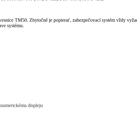
vesnice TM50. Zbytočné je popierať, zabezpečovací systém vždy vyžadu
tave systému.
anumerickému displeju