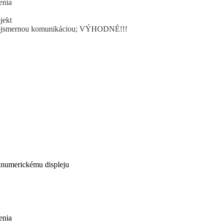
enia
jekt
ojsmernou komunikáciou; VÝHODNÉ!!!
anumerickému displeju
enia