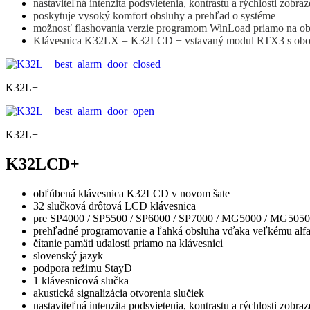
nastaviteľná intenzita podsvietenia, kontrastu a rýchlosti zobraz
poskytuje vysoký komfort obsluhy a prehľad o systéme
možnosť flashovania verzie programom WinLoad priamo na ob
Klávesnica K32LX = K32LCD + vstavaný modul RTX3 s ob
K32L+
K32L+
K32LCD+
obľúbená klávesnica K32LCD v novom šate
32 slučková drôtová LCD klávesnica
pre SP4000 / SP5500 / SP6000 / SP7000 / MG5000 / MG5050
prehľadné programovanie a ľahká obsluha vďaka veľkému alf
čítanie pamäti udalostí priamo na klávesnici
slovenský jazyk
podpora režimu StayD
1 klávesnicová slučka
akustická signalizácia otvorenia slučiek
nastaviteľná intenzita podsvietenia, kontrastu a rýchlosti zobraz