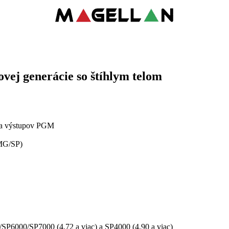
vej generácie so štíhlym telom
ov a výstupov PGM
 MG/SP)
P6000/SP7000 (4.72 a viac) a SP4000 (4.90 a viac)