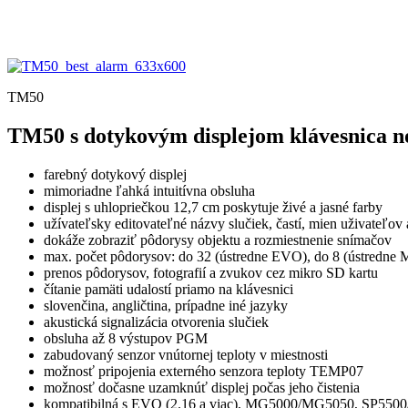
TM50
TM50 s dotykovým displejom klávesnica no
farebný dotykový displej
mimoriadne ľahká intuitívna obsluha
displej s uhlopriečkou 12,7 cm poskytuje živé a jasné farby
užívateľsky editovateľné názvy slučiek, častí, mien uživateľ
dokáže zobraziť pôdorysy objektu a rozmiestnenie snímačov
max. počet pôdorysov: do 32 (ústredne EVO), do 8 (ústredne
prenos pôdorysov, fotografií a zvukov cez mikro SD kartu
čítanie pamäti udalostí priamo na klávesnici
slovenčina, angličtina, prípadne iné jazyky
akustická signalizácia otvorenia slučiek
obsluha až 8 výstupov PGM
zabudovaný senzor vnútornej teploty v miestnosti
možnosť pripojenia externého senzora teploty TEMP07
možnosť dočasne uzamknúť displej počas jeho čistenia
kompatibilná s EVO (2.16 a viac), MG5000/MG5050, SP5500/S