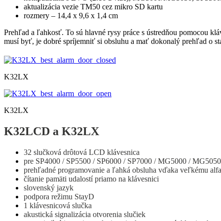
aktualizácia vezie TM50 cez mikro SD kartu
rozmery – 14,4 x 9,6 x 1,4 cm
Prehľad a ľahkosť. To sú hlavné rysy práce s ústredňou pomocou klá
musí byť, je dobré spríjemniť si obsluhu a mať dokonalý prehľad o s
K32LX
K32LX
K32LCD a K32LX
32 slučková drôtová LCD klávesnica
pre SP4000 / SP5500 / SP6000 / SP7000 / MG5000 / MG5050
prehľadné programovanie a ľahká obsluha vďaka veľkému alf
čítanie pamäti udalostí priamo na klávesnici
slovenský jazyk
podpora režimu StayD
1 klávesnicová slučka
akustická signalizácia otvorenia slučiek